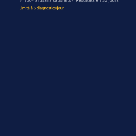
✓ 150+ artisans satisfaits
✓ Résultats en 30 jours
Limité à 5 diagnostics/jour