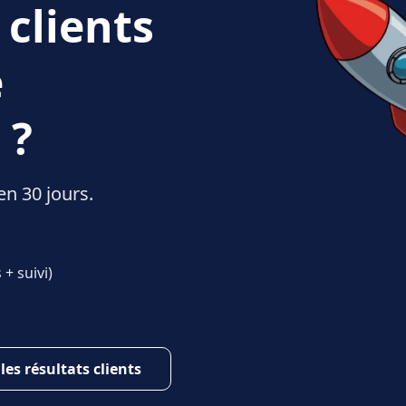
 clients
e
 ?
en 30 jours.
+ suivi)
 les résultats clients