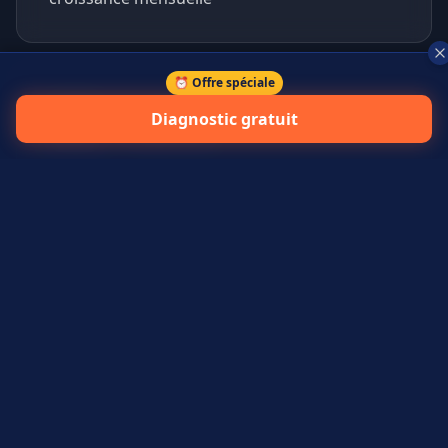
⏰ Offre spéciale
+
45
%
Diagnostic gratuit
prospects qualifiés générés