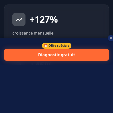
+
127
%
croissance mensuelle
⏰ Offre spéciale
Diagnostic gratuit
+
45
%
prospects qualifiés générés