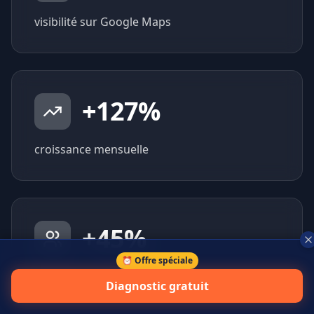
visibilité sur Google Maps
+
127
%
croissance mensuelle
+
45
%
⏰ Offre spéciale
prospects qualifiés générés
Diagnostic gratuit