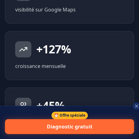
visibilité sur Google Maps
+
127
%
croissance mensuelle
+
45
%
⏰ Offre spéciale
prospects qualifiés générés
Diagnostic gratuit