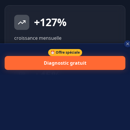
+
127
%
croissance mensuelle
⏰ Offre spéciale
Diagnostic gratuit
+
45
%
prospects qualifiés générés