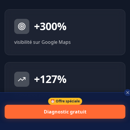
+
300
%
visibilité sur Google Maps
+
127
%
croissance mensuelle
⏰ Offre spéciale
Diagnostic gratuit