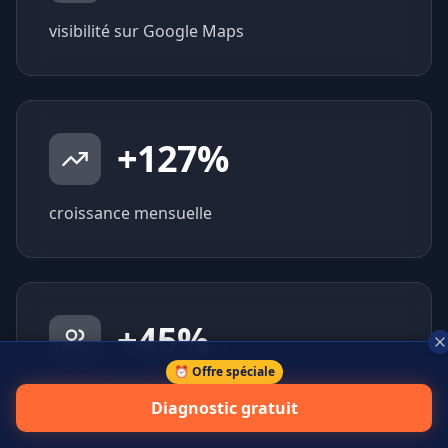
visibilité sur Google Maps
+
127
%
croissance mensuelle
+
45
%
⏰ Offre spéciale
prospects qualifiés générés
Diagnostic gratuit