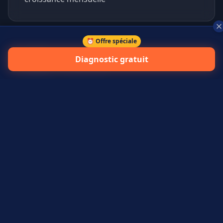
⏰ Offre spéciale
+
45
%
Diagnostic gratuit
prospects qualifiés générés