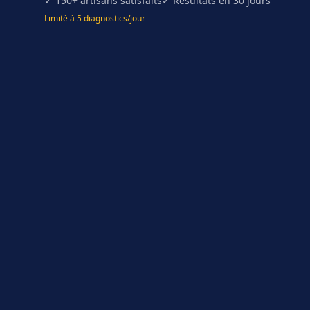
✓ 150+ artisans satisfaits
✓ Résultats en 30 jours
Limité à 5 diagnostics/jour