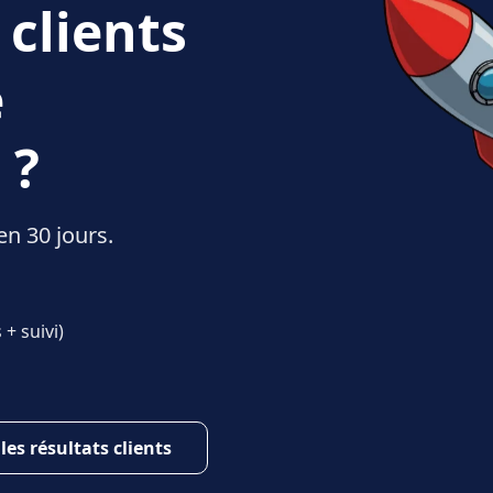
 clients
e
 ?
en 30 jours.
+ suivi)
 les résultats clients