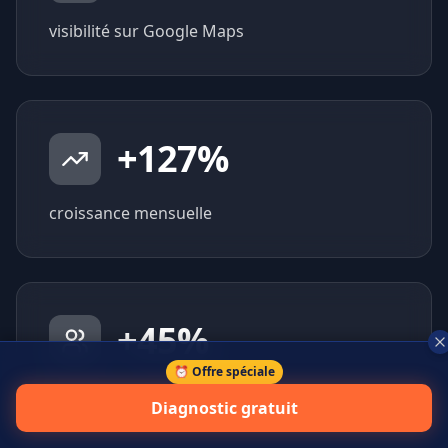
visibilité sur Google Maps
+
127
%
croissance mensuelle
+
45
%
⏰ Offre spéciale
prospects qualifiés générés
Diagnostic gratuit