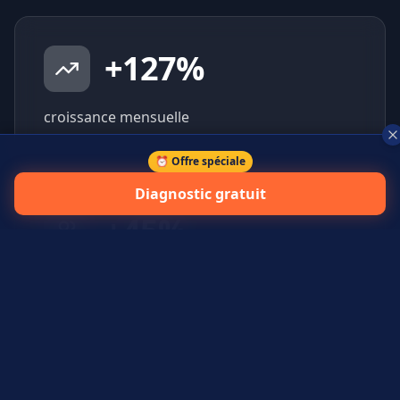
+
127
%
croissance mensuelle
⏰ Offre spéciale
Diagnostic gratuit
+
45
%
prospects qualifiés générés