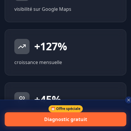
visibilité sur Google Maps
+
127
%
croissance mensuelle
+
45
%
⏰ Offre spéciale
prospects qualifiés générés
Diagnostic gratuit