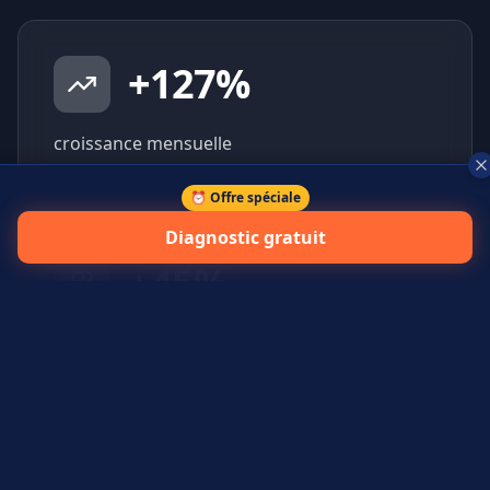
+
127
%
croissance mensuelle
⏰ Offre spéciale
Diagnostic gratuit
+
45
%
prospects qualifiés générés