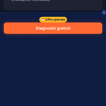
⏰ Offre spéciale
+
45
%
Diagnostic gratuit
prospects qualifiés générés