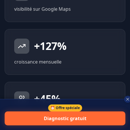
visibilité sur Google Maps
+
127
%
croissance mensuelle
+
45
%
⏰ Offre spéciale
prospects qualifiés générés
Diagnostic gratuit