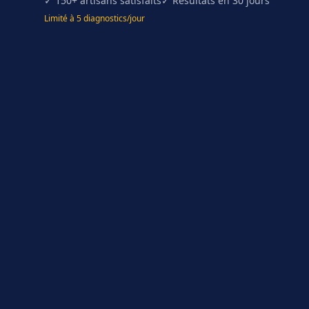
✓ 150+ artisans satisfaits
✓ Résultats en 30 jours
Limité à 5 diagnostics/jour