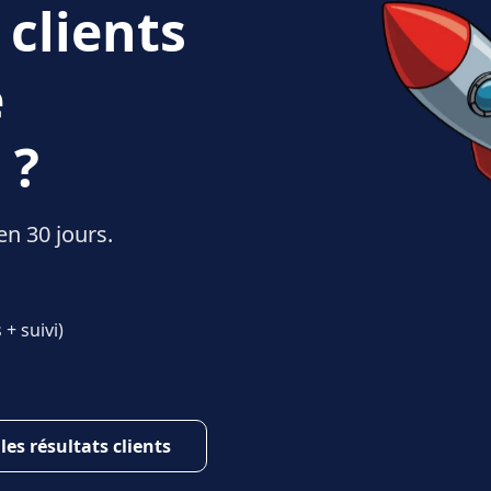
 clients
e
 ?
en 30 jours.
+ suivi)
 les résultats clients