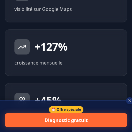
visibilité sur Google Maps
+
127
%
croissance mensuelle
+
45
%
⏰ Offre spéciale
prospects qualifiés générés
Diagnostic gratuit