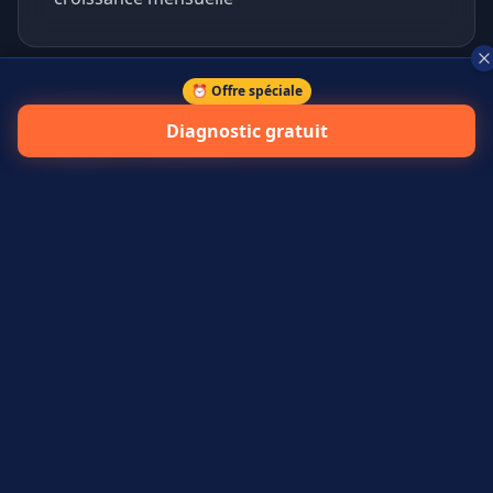
⏰ Offre spéciale
+
45
%
Diagnostic gratuit
prospects qualifiés générés