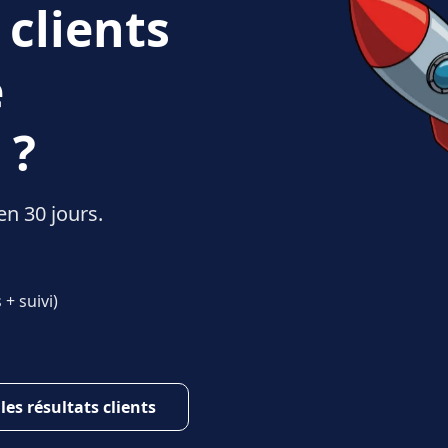
 clients
e
 ?
en 30 jours.
+ suivi)
 les résultats clients