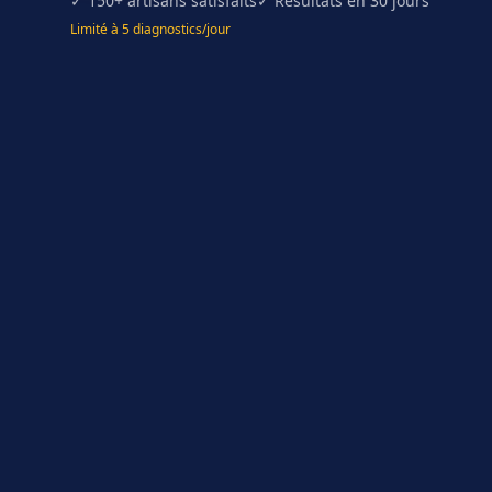
✓ 150+ artisans satisfaits
✓ Résultats en 30 jours
Limité à 5 diagnostics/jour