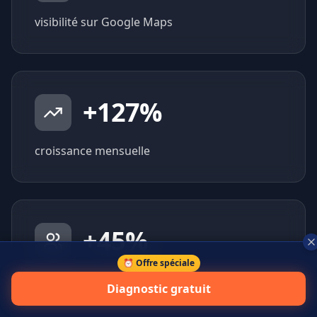
visibilité sur Google Maps
+
127
%
croissance mensuelle
+
45
%
⏰ Offre spéciale
prospects qualifiés générés
Diagnostic gratuit