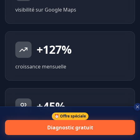
visibilité sur Google Maps
+
127
%
croissance mensuelle
+
45
%
⏰ Offre spéciale
prospects qualifiés générés
Diagnostic gratuit