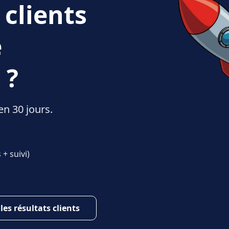
 clients
e
 ?
en 30 jours.
+ suivi)
 les résultats clients