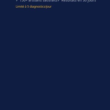
✓ 150+ artisans satisfaits
✓ Résultats en 30 jours
Limité à 5 diagnostics/jour