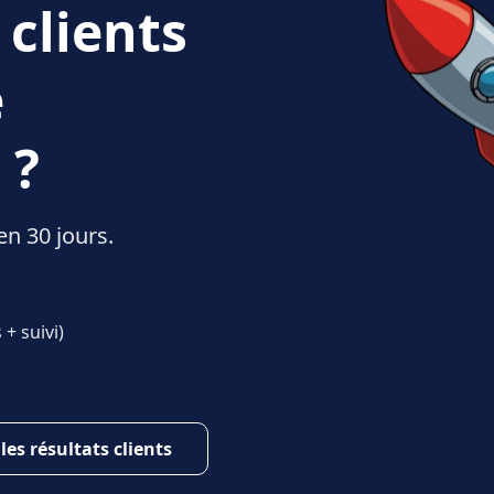
 clients
e
 ?
en 30 jours.
+ suivi)
 les résultats clients