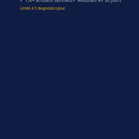
✓ 150+ artisans satisfaits
✓ Résultats en 30 jours
Limité à 5 diagnostics/jour