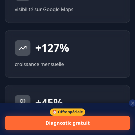
visibilité sur Google Maps
+
127
%
croissance mensuelle
+
45
%
⏰ Offre spéciale
prospects qualifiés générés
Diagnostic gratuit