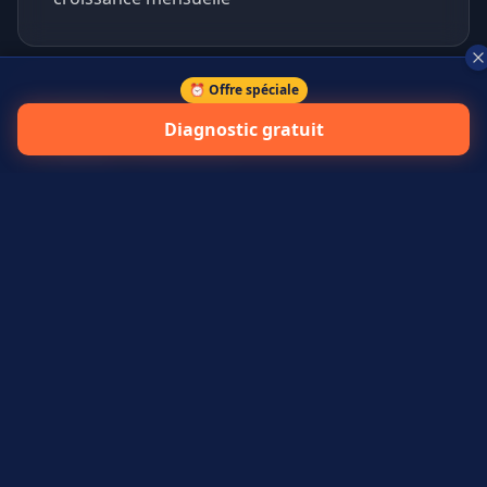
⏰ Offre spéciale
+
45
%
Diagnostic gratuit
prospects qualifiés générés