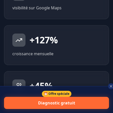
visibilité sur Google Maps
+
127
%
croissance mensuelle
+
45
%
⏰ Offre spéciale
prospects qualifiés générés
Diagnostic gratuit