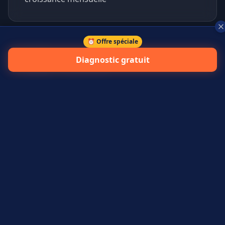
⏰ Offre spéciale
+
45
%
Diagnostic gratuit
prospects qualifiés générés