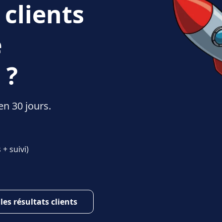
 clients
e
 ?
en 30 jours.
+ suivi)
 les résultats clients