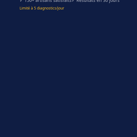
✓ 150+ artisans satisfaits
✓ Résultats en 30 jours
Limité à 5 diagnostics/jour