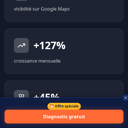
visibilité sur Google Maps
+
127
%
croissance mensuelle
+
45
%
⏰ Offre spéciale
prospects qualifiés générés
Diagnostic gratuit