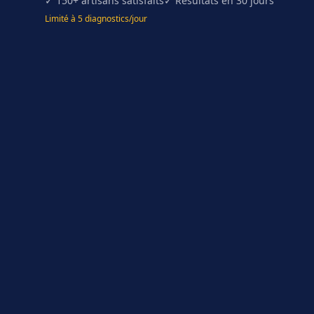
✓ 150+ artisans satisfaits
✓ Résultats en 30 jours
Limité à 5 diagnostics/jour