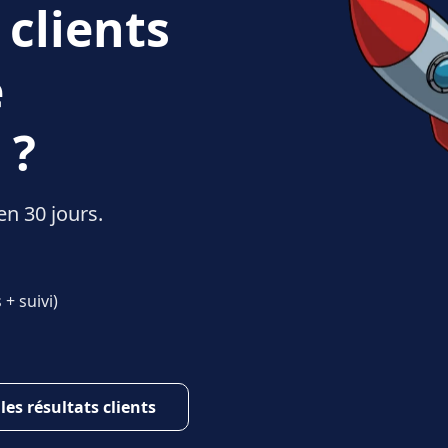
 clients
e
 ?
en 30 jours.
+ suivi)
 les résultats clients