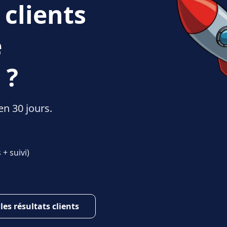
 clients
e
 ?
en 30 jours.
+ suivi)
 les résultats clients