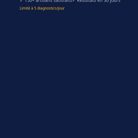
✓ 150+ artisans satisfaits
✓ Résultats en 30 jours
Limité à 5 diagnostics/jour