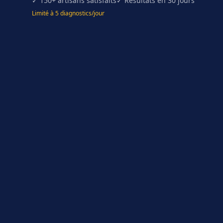
✓ 150+ artisans satisfaits
✓ Résultats en 30 jours
Limité à 5 diagnostics/jour