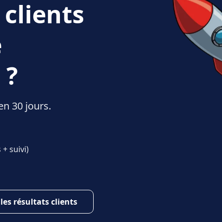
 clients
e
 ?
en 30 jours.
+ suivi)
 les résultats clients