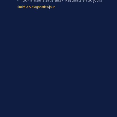
✓ 150+ artisans satisfaits
✓ Résultats en 30 jours
Limité à 5 diagnostics/jour