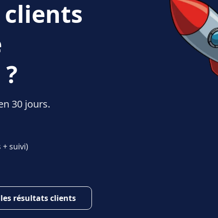
 clients
e
 ?
en 30 jours.
+ suivi)
 les résultats clients