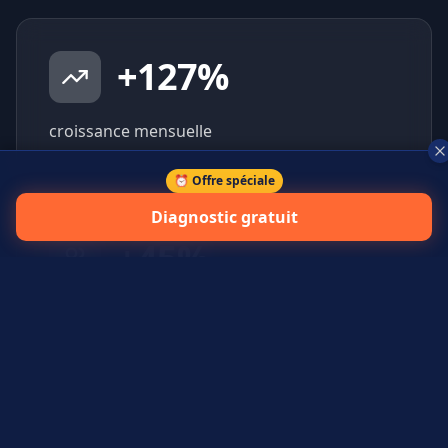
+
127
%
croissance mensuelle
⏰ Offre spéciale
Diagnostic gratuit
+
45
%
prospects qualifiés générés