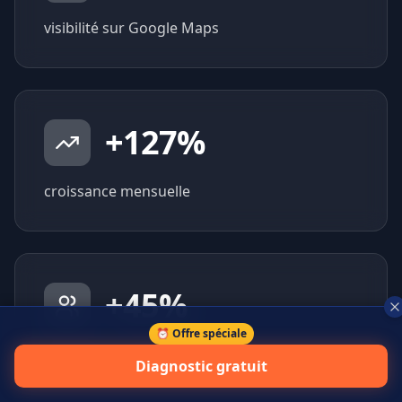
visibilité sur Google Maps
+
127
%
croissance mensuelle
+
45
%
⏰ Offre spéciale
prospects qualifiés générés
Diagnostic gratuit