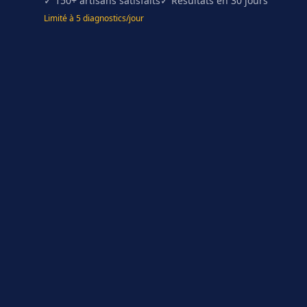
✓ 150+ artisans satisfaits
✓ Résultats en 30 jours
Limité à 5 diagnostics/jour