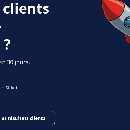
 clients
e
 ?
en 30 jours.
+ suivi)
 les résultats clients