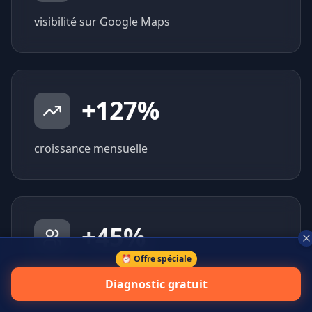
visibilité sur Google Maps
+
127
%
croissance mensuelle
+
45
%
⏰ Offre spéciale
prospects qualifiés générés
Diagnostic gratuit