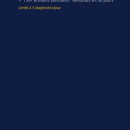
✓ 150+ artisans satisfaits
✓ Résultats en 30 jours
Limité à 5 diagnostics/jour