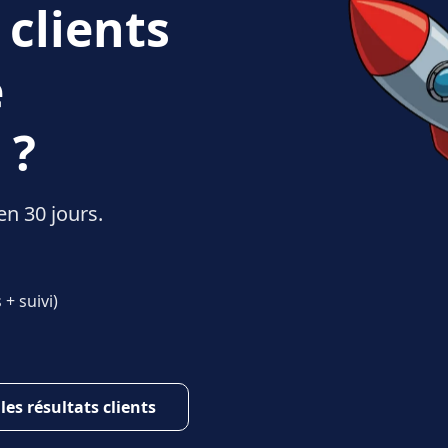
 clients
e
 ?
en 30 jours.
+ suivi)
 les résultats clients