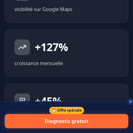
visibilité sur Google Maps
+
127
%
croissance mensuelle
+
45
%
⏰ Offre spéciale
prospects qualifiés générés
Diagnostic gratuit