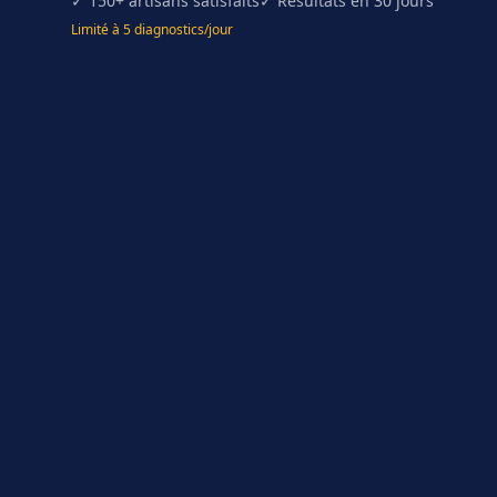
✓ 150+ artisans satisfaits
✓ Résultats en 30 jours
Limité à 5 diagnostics/jour