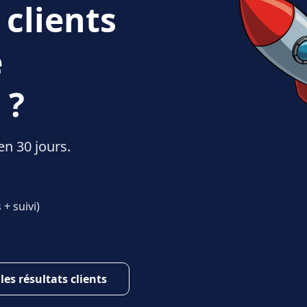
 clients
e
 ?
en 30 jours.
+ suivi)
 les résultats clients