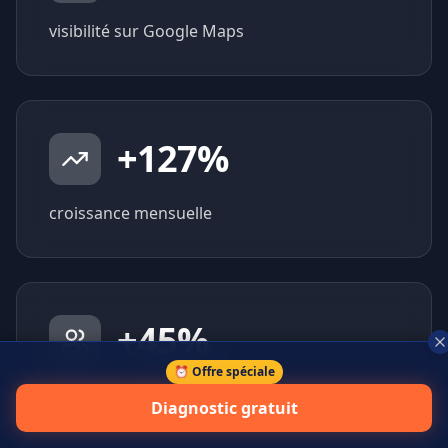
visibilité sur Google Maps
+
127
%
croissance mensuelle
+
45
%
⏰ Offre spéciale
prospects qualifiés générés
Diagnostic gratuit