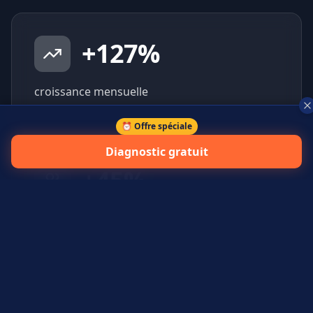
+
127
%
croissance mensuelle
⏰ Offre spéciale
Diagnostic gratuit
+
45
%
prospects qualifiés générés