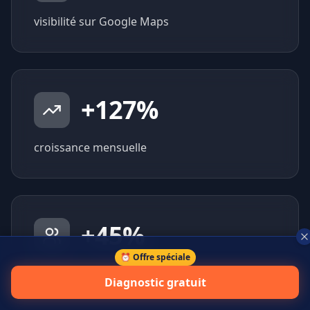
visibilité sur Google Maps
+
127
%
croissance mensuelle
+
45
%
⏰ Offre spéciale
prospects qualifiés générés
Diagnostic gratuit