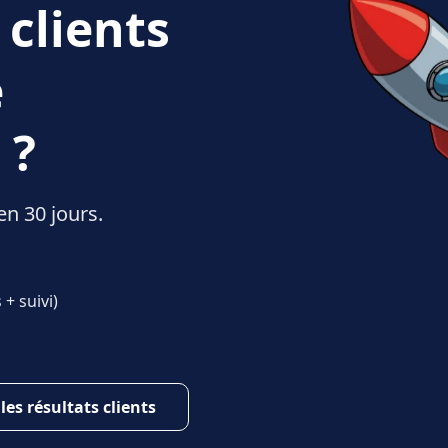
 clients
e
 ?
en 30 jours.
+ suivi)
 les résultats clients