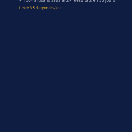
✓ 150+ artisans satisfaits
✓ Résultats en 30 jours
Limité à 5 diagnostics/jour