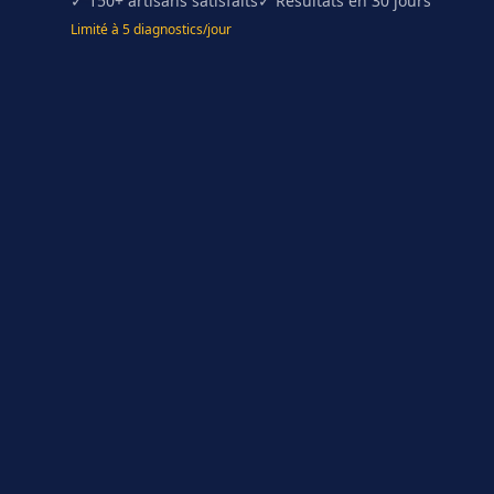
✓ 150+ artisans satisfaits
✓ Résultats en 30 jours
Limité à 5 diagnostics/jour