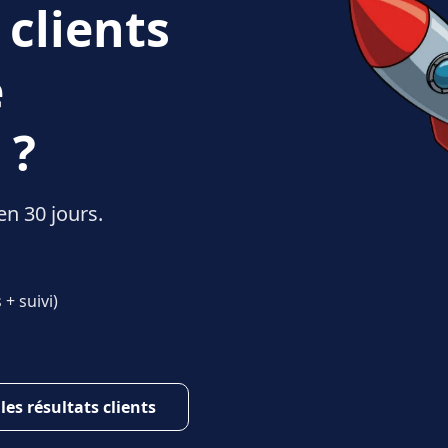
 clients
e
 ?
en 30 jours.
+ suivi)
 les résultats clients