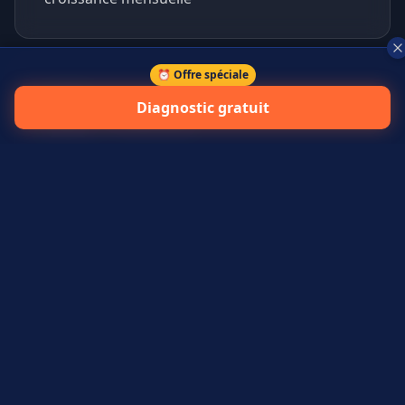
⏰ Offre spéciale
+
45
%
Diagnostic gratuit
prospects qualifiés générés